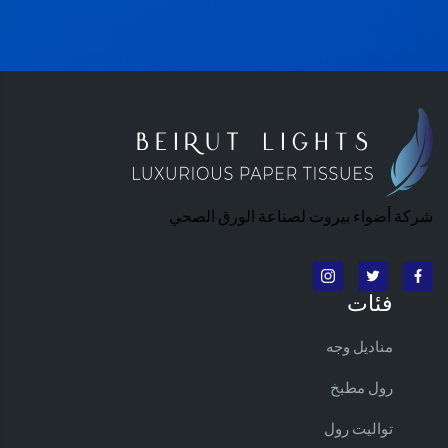
شركة أضواء بيروت لصناعة الورق الصحي
فئات
مناديل وجه
رول مطبخ
تواليت رول